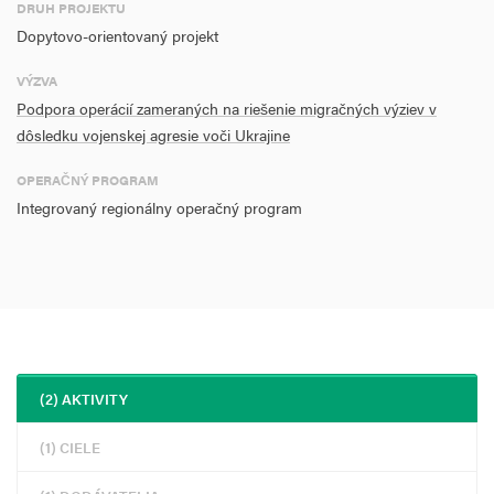
DRUH PROJEKTU
Dopytovo-orientovaný projekt
VÝZVA
Podpora operácií zameraných na riešenie migračných výziev v
dôsledku vojenskej agresie voči Ukrajine
OPERAČNÝ PROGRAM
Integrovaný regionálny operačný program
(2) AKTIVITY
(1) CIELE