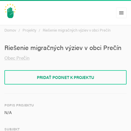
menu
Domov
Projekty
Riešenie migračných výziev v obci Prečín
Riešenie migračných výziev v obci Prečín
Obec Prečín
PRIDAŤ PODNET K PROJEKTU
POPIS PROJEKTU
N/A
SUBJEKT