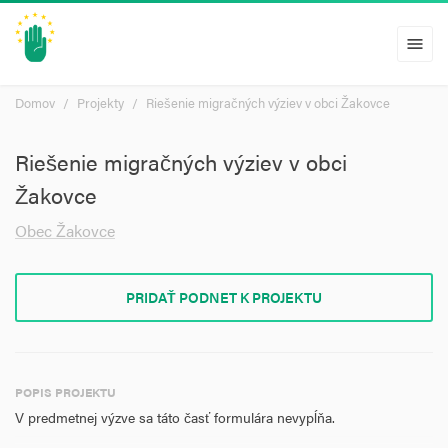
menu
Domov
Projekty
Riešenie migračných výziev v obci Žakovce
Riešenie migračných výziev v obci
Žakovce
Obec Žakovce
PRIDAŤ PODNET K PROJEKTU
POPIS PROJEKTU
V predmetnej výzve sa táto časť formulára nevypĺňa.