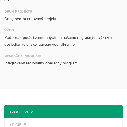
DRUH PROJEKTU
Dopytovo-orientovaný projekt
VÝZVA
Podpora operácií zameraných na riešenie migračných výziev v
dôsledku vojenskej agresie voči Ukrajine
OPERAČNÝ PROGRAM
Integrovaný regionálny operačný program
(2) AKTIVITY
(1) CIELE