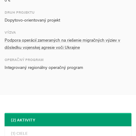
DRUH PROJEKTU
Dopytovo-orientovaný projekt
VÝZVA
Podpora operácií zameraných na riešenie migračných výziev v
dôsledku vojenskej agresie voči Ukrajine
OPERAČNÝ PROGRAM
Integrovaný regionálny operačný program
(2) AKTIVITY
(1) CIELE