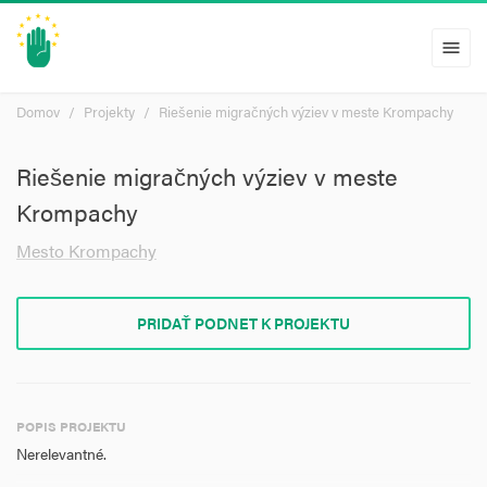
menu
Domov
Projekty
Riešenie migračných výziev v meste Krompachy
Riešenie migračných výziev v meste
Krompachy
Mesto Krompachy
PRIDAŤ PODNET K PROJEKTU
POPIS PROJEKTU
Nerelevantné.