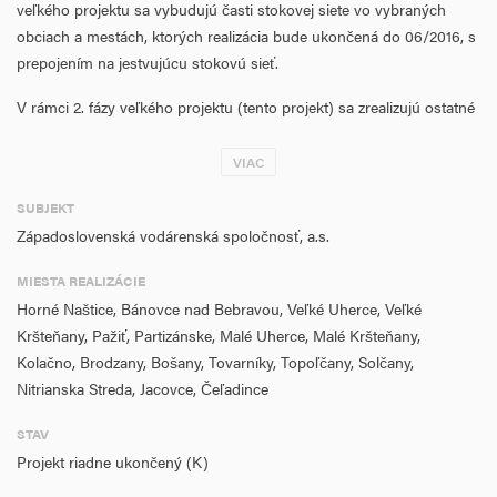
veľkého projektu sa vybudujú časti stokovej siete vo vybraných
obciach a mestách, ktorých realizácia bude ukončená do 06/2016, s
prepojením na jestvujúcu stokovú sieť.
V rámci 2. fázy veľkého projektu (tento projekt) sa zrealizujú ostatné
práce tak, aby boli splnené všetky indikátory veľkého projektu.
Projekt pozostáva z 2 hlavných aktivít - v rámci aktivity sa dobudujú
VIAC
stokové siete v mestách a obciach všetkých troch regiónov v dĺžke
SUBJEKT
45,37 km, v rámci aktivity sa rozšíria a intenzifikujú 3 komunálne
Západoslovenská vodárenská spoločnosť, a.s.
ČOV Topoľčany, Partizánske a Bánovce nad Bebravou s celkovou
kapacitou 115 628 EO (z toho 112 159 EO napojených na kanalizáciu)
MIESTA REALIZÁCIE
za účelom dosiahnutia limitných ukazovateľov znečistenia
Horné Naštice, Bánovce nad Bebravou, Veľké Uherce, Veľké
odpadových vôd na odtoku v súlade s Nariadením vlády č.
Kršteňany, Pažiť, Partizánske, Malé Uherce, Malé Kršteňany,
269/2010 Z.z. a smernicou Rady 91/271/EHS o čistení komunálnych
Kolačno, Brodzany, Bošany, Tovarníky, Topoľčany, Solčany,
odpadových vôd. Realizáciou projektu sa zvýši kvalita životného
Nitrianska Streda, Jacovce, Čeľadince
prostredia a dosiahne súlad s Koncepciou vodohospodárskej
politiky SR, so strategickými dokumentami a legislatívou EÚ.
STAV
Projekt riadne ukončený (K)