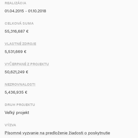
REALIZÁCIA
01.04.2015 - 01.10.2018
CELKOVÁ SUMA
55,316,687 €
VLASTNÉ ZDROJE
5,531,669 €
VYČERPANÉ Z PROJEKTU
50,621,249 €
NEZROVNALOSTI
5,436,935 €
DRUH PROJEKTU
Veľký projekt
VÝZVA
Písomné vyzvanie na predloženie žiadosti o poskytnutie