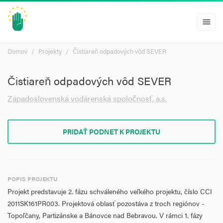
menu
Domov
Projekty
Čistiareň odpadových vôd SEVER
Čistiareň odpadových vôd SEVER
Západoslovenská vodárenská spoločnosť, a.s.
PRIDAŤ PODNET K PROJEKTU
POPIS PROJEKTU
Projekt predstavuje 2. fázu schváleného veľkého projektu, číslo CCI
2011SK161PR003. Projektová oblasť pozostáva z troch regiónov -
Topoľčany, Partizánske a Bánovce nad Bebravou. V rámci 1. fázy