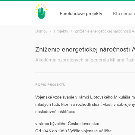
Eurofondové projekty
Kto čerpá 
Domov
Projekty
Zníženie energetickej náročnosti A
Zníženie energetickej náročnosti
Akadémia ozbrojených síl generála Milana Rast
POPIS PROJEKTU
Vojenské vzdelávanie v rámci Liptovského Mikuláša m
mladých ľudí, ktorí sa rozhodli slúžiť vlasti v ozbrojený
nasledovné inštitúcie:
v rámci bývalého Československa:
Od 1945 do 1950 Vyššie vojenské učilište