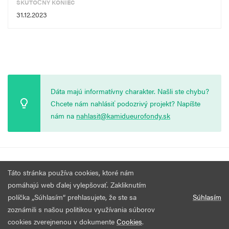
SKUTOČNÝ KONIEC
pod.
31.12.2023
Dáta majú informatívny charakter. Našli ste chybu?
Chcete nám nahlásiť podozrivý projekt? Napíšte
nám na
nahlasit@kamidueurofondy.sk
© 2026 Vytvorila
Nadácia Zastavme Korupciu
.
Výzvy
Podmienky
Táto stránka používa cookies, ktoré nám
Všetky práva vyhradené.
používania
pomáhajú web ďalej vylepšovať. Zakliknutím
políčka „Súhlasím“ prehlasujete, že ste sa
Súhlasím
zoznámili s našou politikou využívania súborov
cookies zverejnenou v dokumente
Cookies
.