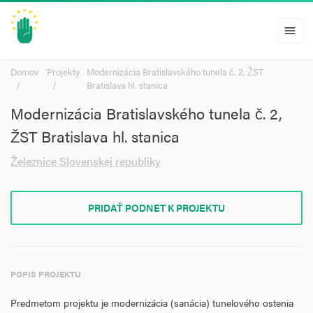
menu
Domov
Projekty
Modernizácia Bratislavského tunela č. 2, ŽST
Bratislava hl. stanica
Modernizácia Bratislavského tunela č. 2,
ŽST Bratislava hl. stanica
Železnice Slovenskej republiky
PRIDAŤ PODNET K PROJEKTU
POPIS PROJEKTU
Predmetom projektu je modernizácia (sanácia) tunelového ostenia