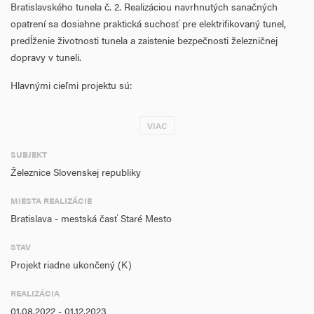
Bratislavského tunela č. 2. Realizáciou navrhnutých sanačných
opatrení sa dosiahne praktická suchosť pre elektrifikovaný tunel,
predĺženie životnosti tunela a zaistenie bezpečnosti železničnej
dopravy v tuneli.
Hlavnými cieľmi projektu sú:
- zvýšenie bezpečnosti prevádzky
VIAC
- zvýšenie bezpečnosti cestujúcich
SUBJEKT
- odstránenie trvalých prevádzkových obmedzení
Železnice Slovenskej republiky
- zlepšenie a skvalitnenie životného prostredia
MIESTA REALIZÁCIE
Bratislava - mestská časť Staré Mesto
je zabezpečenie bezpečnosti prevádzky na úzkych miestach
železničnej dopravy – sanáciou dosiahnuť predĺženie životnosti
STAV
tunela a zaistenie bezpečnosti železničnej dopravy v tuneli, rozvoj
Projekt riadne ukončený (K)
infraštruktúry a podpora presmerovania diaľkovej a prímestskej
dopravy z individuálnej dopravy na koľajovú dopravu, ako aj
REALIZÁCIA
prevzatie dopravy zo zaťažených tratí z cestnej hromadnej dopravy –
01.08.2022 - 01.12.2023