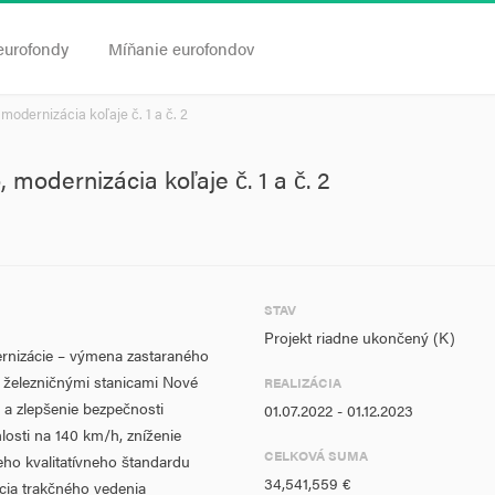
eurofondy
Míňanie eurofondov
odernizácia koľaje č. 1 a č. 2
modernizácia koľaje č. 1 a č. 2
STAV
Projekt riadne ukončený (K)
ernizácie – výmena zastaraného
 železničnými stanicami Nové
REALIZÁCIA
a zlepšenie bezpečnosti
01.07.2022 - 01.12.2023
hlosti na 140 km/h, zníženie
CELKOVÁ SUMA
eho kvalitatívneho štandardu
34,541,559 €
cia trakčného vedenia