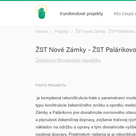
Eurofondové projekty
Kto čerpá 
Domov
Projekty
ŽST Nové Zámky - ŽST Palárikovo, m
ŽST Nové Zámky - ŽST Palárikovo, 
Železnice Slovenskej republiky
POPIS PROJEKTU
je komplexná rekonštrukcia trate s parametrami mod
typu konštrukcie železničného zvršku a spodku medzi
Zámky a Palárikovo pre dosiahnutie normového stavu 
a plynulosti železničnej dopravy, zvýšenie traťovej rýc
nákladov na údržbu a opravy a tým dosiahnutie vyšši
osobnej dopravy. Predmetom riešenia je aj rekonštruk