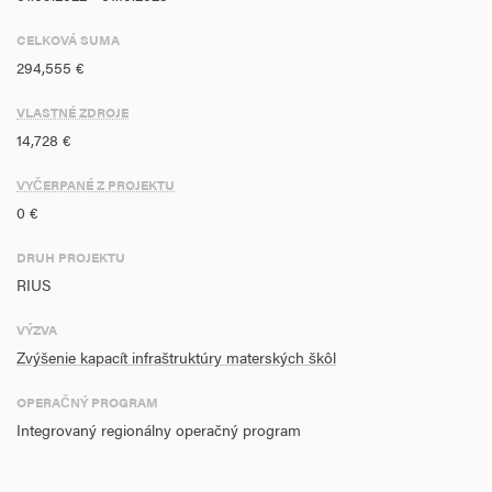
Sverepec, Sverepec 240, 017 01 Považská Bystrica.
CELKOVÁ SUMA
294,555 €
VLASTNÉ ZDROJE
14,728 €
VYČERPANÉ Z PROJEKTU
0 €
DRUH PROJEKTU
RIUS
VÝZVA
Zvýšenie kapacít infraštruktúry materských škôl
OPERAČNÝ PROGRAM
Integrovaný regionálny operačný program