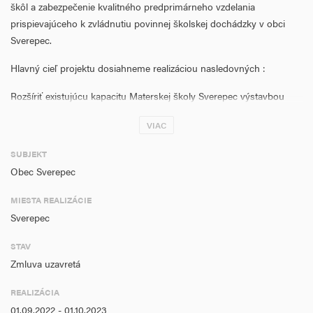
škôl a zabezpečenie kvalitného predprimárneho vzdelania
prispievajúceho k zvládnutiu povinnej školskej dochádzky v obci
Sverepec.
Hlavný cieľ projektu dosiahneme realizáciou nasledovných :
Rozšíriť existujúcu kapacitu Materskej školy Sverepec výstavbou
nového objektu
VIAC
Obstarať materiálno-technické vybavenie MŠ
SUBJEKT
Uvedené špecifické ciele budú naplnené prostredníctvom realizácie
Obec Sverepec
dvoch v súlade s výzvou:
MIESTA REALIZÁCIE
Riadenie projektu a zabezpečenie informovania verejnosti bude obec
Sverepec
financovať z vlastných zdrojov.
STAV
Cieľovou skupinou sú deti, ktoré spadajú pod stupeň
Zmluva uzavretá
predprimárneho vzdelávania.
REALIZÁCIA
Miestom realizácie projektu je Materská škola v rámci ZŠ s MŠ
01.09.2022 - 01.10.2023