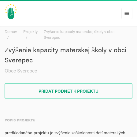
menu
Domov
Projekty
Zvýšenie kapacity materskej školy v obci
Sverepec
Zvýšenie kapacity materskej školy v obci
Sverepec
Obec Sverepec
PRIDAŤ PODNET K PROJEKTU
POPIS PROJEKTU
predkladaného projektu je zvýšenie zaškolenosti detí materských