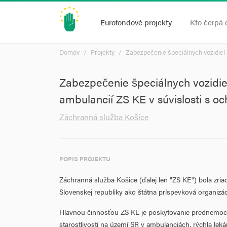
Eurofondové projekty
Kto čerpá 
Domov
Projekty
Zabezpečenie špeciálnych vozidiel 
Zabezpečenie špeciálnych vozidie
ambulancií ZS KE v súvislosti s 
Záchranná služba Košice
POPIS PROJEKTU
Záchranná služba Košice (ďalej len "ZS KE") bola zri
Slovenskej republiky ako štátna príspevková organizác
Hlavnou činnosťou ZS KE je poskytovanie prednemocn
starostlivosti na území SR v ambulanciách, rýchla lek