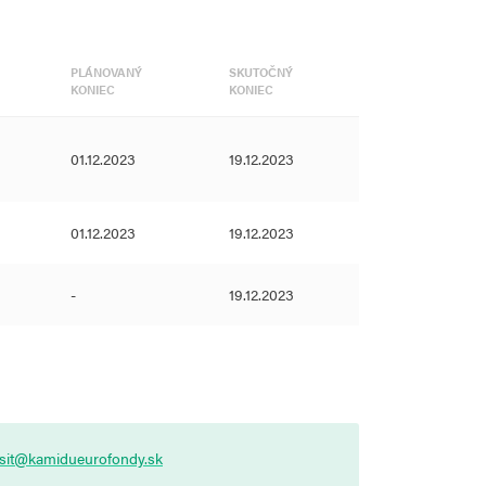
PLÁNOVANÝ
SKUTOČNÝ
KONIEC
KONIEC
01.12.2023
19.12.2023
01.12.2023
19.12.2023
-
19.12.2023
asit@kamidueurofondy.sk