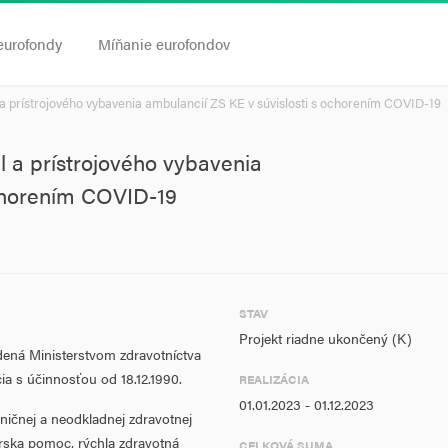
eurofondy
Míňanie eurofondov
a prístrojového vybavenia ambulancií ZS KE v súvislosti s ochorením COVID-19
l a prístrojového vybavenia
ochorením COVID-19
STAV
Projekt riadne ukončený (K)
adená Ministerstvom zdravotníctva
ia s účinnosťou od 18.12.1990.
REALIZÁCIA
01.01.2023 - 01.12.2023
ičnej a neodkladnej zdravotnej
árska pomoc, rýchla zdravotná
CELKOVÁ SUMA