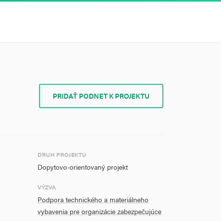
PRIDAŤ PODNET K PROJEKTU
DRUH PROJEKTU
Dopytovo-orientovaný projekt
VÝZVA
Podpora technického a materiálneho
vybavenia pre organizácie zabezpečujúce