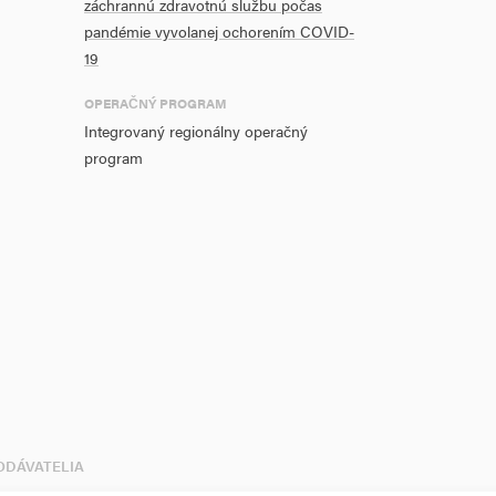
záchrannú zdravotnú službu počas
pandémie vyvolanej ochorením COVID-
19
OPERAČNÝ PROGRAM
Integrovaný regionálny operačný
program
DODÁVATELIA