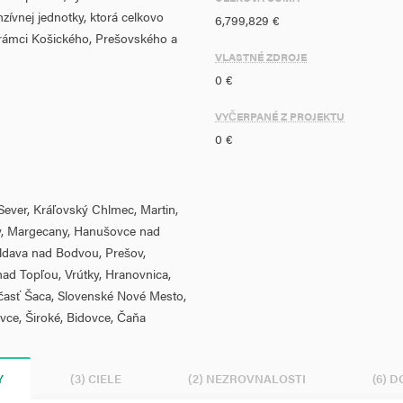
zívnej jednotky, ktorá celkovo
6,799,829 €
 rámci Košického, Prešovského a
VLASTNÉ ZDROJE
0 €
hádzajúcich sa v rámci Košického,
VYČERPANÉ Z PROJEKTU
0 €
á v bode 6 tejto žiadosti - Miesto
Sever, Kráľovský Chlmec, Martin,
islosti s pandémiou spôsobenou
hy, Margecany, Hanušovce nad
ity poskytovania neodkladnej
ldava nad Bodvou, Prešov,
9.
ad Topľou, Vrútky, Hranovnica,
vozidiel vybavený
 časť Šaca, Slovenské Nové Mesto,
anitné vozidlá s funkcionalitami
ovce, Široké, Bidovce, Čaňa
nej zdravotnej starostlivosti
vené požiadavky na prístrojové
všie požiadavky na poskytovania
Y
(3) CIELE
(2) NEZROVNALOSTI
(6) 
kúsenosti a riziká poskytovania