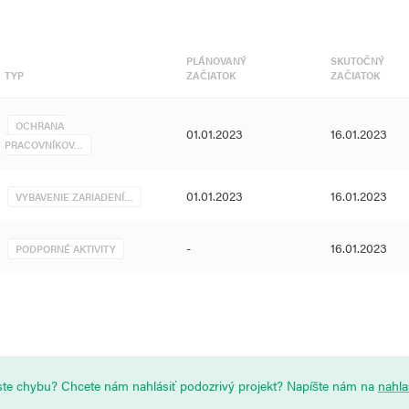
nkam pandémie COVID-19.
ovania neodkladnej zdravotnej
PLÁNOVANÝ
SKUTOČNÝ
TYP
ZAČIATOK
ZAČIATOK
a účely okamžitej a opakovanej
u s moderným zdravotníckym
OCHRANA
01.01.2023
16.01.2023
bo pacientov s ochorením COVID
PRACOVNÍKOV…
 na riadenú ventiláciu spojenú s
01.01.2023
16.01.2023
VYBAVENIE ZARIADENÍ…
v financovaných ako „112-C-COVID
avice vyšetrovacie nitrilové,
-
16.01.2023
FFP3 bez výdychového ventilu a
PODPORNÉ AKTIVITY
rávaní plánuje žiadateľ nákup
a/alebo doplnkových ochranných
norazové ochranné prostriedky
2-C-COVID Zásoby – krížové
ktoré sú definované aj v rámci
i ste chybu? Chcete nám nahlásiť podozrivý projekt? Napíšte nám na
nahl
rílohy