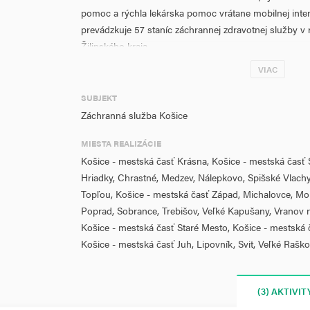
pomoc a rýchla lekárska pomoc vrátane mobilnej inten
prevádzkuje 57 staníc záchrannej zdravotnej služby v
Žilinského kraja.
VIAC
Projekt je určený pre 37 staníc záchrannej služby nac
Prešovského a Žilinského kraja.
SUBJEKT
Záchranná služba Košice
Lokalizácia jednotlivých ambulantných staníc je uveden
realizácie projektu s uvedením typu stanice.
MIESTA REALIZÁCIE
Košice - mestská časť Krásna, Košice - mestská časť 
Hlavným cieľom projektu je posilnenie kapacít v súv
Hriadky, Chrastné, Medzev, Nálepkovo, Spišské Vlac
ochorením COVID - 19 so zameraním na zvýšenie kval
Topľou, Košice - mestská časť Západ, Michalovce, Mo
zdravotnej starostlivosti v období pandémie COVID - 1
Poprad, Sobrance, Trebišov, Veľké Kapušany, Vranov n
Výstupom bude zabezpečenie dodatočných sanitných 
Košice - mestská časť Staré Mesto, Košice - mestská
najmodernejším prístrojovým vybavením určeným pre s
Košice - mestská časť Juh, Lipovník, Svit, Veľké Rašk
zohľadňujúcimi potreby a osobitosti poskytovania prvot
pacientom suspektnými na ochorenie COVID-19. Stano
vybavenie sanitných vozidiel zohľadňuje nielen najno
(3) AKTIVIT
bežnej zdravotnej starostlivosti ale najmä doterajšie s