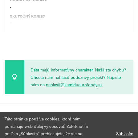
-
SKUTOČNÝ KONIEC
-
Dáta majú informatívny charakter. Našli ste chybu?
Chcete nám nahlásiť podozrivý projekt? Napíšte
nám na
nahlasit@kamidueurofondy.sk
© 2026 Vytvorila
Nadácia Zastavme Korupciu
.
Výzvy
Podmienky
Táto stránka používa cookies, ktoré nám
Všetky práva vyhradené.
používania
pomáhajú web ďalej vylepšovať. Zakliknutím
políčka „Súhlasím“ prehlasujete, že ste sa
Súhlasím