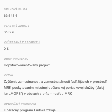
ochrana vlastníckych práv a dodržiavanie pravidiel občianskeho
spolunažívania, a tým zlepšenie nepriaznivej životnej situácie
CELKOVÁ SUMA
vylúčených skupín obyvateľstva vyplývajúcej zo sociálneho
63,643 €
vylúčenia. Projektom bude naplnený merateľný ukazovateľ P0886 –
VLASTNÉ ZDROJE
Počet zamestnancov z MRK poskytujúcich asistenčné služby
3,182 €
v hodnote 4.
VYČERPANÉ Z PROJEKTU
0 €
DRUH PROJEKTU
Dopytovo-orientovaný projekt
VÝZVA
Zvýšenie zamestnanosti a zamestnateľnosti ľudí žijúcich v prostredí
MRK poskytovaním miestnej občianskej poriadkovej služby (ďalej
len „MOPS“) v obciach s prítomnosťou MRK
OPERAČNÝ PROGRAM
Operačný program Ľudské zdroje