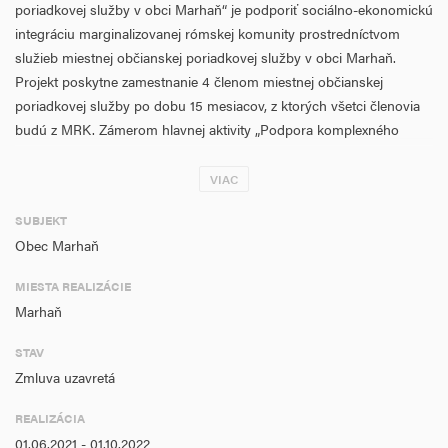
poriadkovej služby v obci Marhaň“ je podporiť sociálno-ekonomickú
integráciu marginalizovanej rómskej komunity prostredníctvom
služieb miestnej občianskej poriadkovej služby v obci Marhaň.
Projekt poskytne zamestnanie 4 členom miestnej občianskej
poriadkovej služby po dobu 15 mesiacov, z ktorých všetci členovia
budú z MRK. Zámerom hlavnej aktivity „Podpora komplexného
poskytovania miestnej občianskej poriadkovej služby v obciach
s prítomnosťou MRK“ je posilnenie miestneho aktivizmu, podpora
VIAC
komunitného rozvoja a udržiavanie štandardnej kvality životného
SUBJEKT
prostredia v lokalitách, v ktorých žijú obyvatelia MRK
Obec Marhaň
prostredníctvom činností príslušníkov MOPS.
MIESTA REALIZÁCIE
Cieľovou skupinou projektu sú príslušníci a obyvatelia
Marhaň
marginalizovaných rómskych komunít. Výsledkom projektu má byť
zvýšenie dostupnosti služieb zamestnanosti v prostredí MRK a
STAV
zvýšenie zamestnateľnosti obyvateľov MRK a zároveň zníženie
Zmluva uzavretá
páchania protispoločenského konania, udržanie verejného poriadku,
zvýšenie bezpečnosti, ochrana majetku a verejného poriadku,
REALIZÁCIA
podpora zmien v prostredí MRK, zlepšenie rizikového správania,
01.06.2021 - 01.10.2022