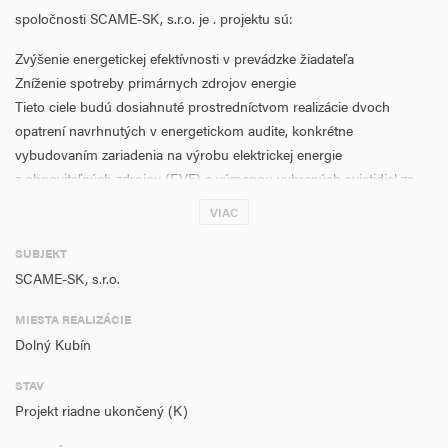
spoločnosti SCAME-SK, s.r.o. je . projektu sú:
Zvýšenie energetickej efektívnosti v prevádzke žiadateľa
Zníženie spotreby primárnych zdrojov energie
Tieto ciele budú dosiahnuté prostredníctvom realizácie dvoch
opatrení navrhnutých v energetickom audite, konkrétne
vybudovaním zariadenia na výrobu elektrickej energie
z obnoviteľných zdrojov (FVE) a výmenou vybraných svietidiel za
svietidlá s technológiou LED.
VIAC
Dolný Kubín
SUBJEKT
SCAME-SK, s.r.o.
P0084 Množstvo tepelnej energie vyrobenej v zaradení OZE 0
MWh/rok
MIESTA REALIZÁCIE
Dolný Kubín
P0103 Odhadované ročné zníženie emisií sklenníkových plynov
49,101 t ekviv CO2
STAV
P0160 Počet energetických auditov 1
Projekt riadne ukončený (K)