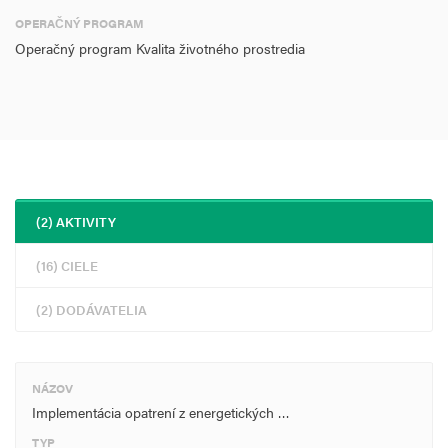
OPERAČNÝ PROGRAM
P0630 Spotreba energie v podniku pred realizáciou opatrení
Operačný program Kvalita životného prostredia
1258,012 MWh/rok
P0657 Úspora PEZ v podniku 529,0676 MWh/rok
P0706 Zvýšená kapacita výroby energie z obnoviteľných zdrojov
0,20212 MWh
P0707 Zvýšená kapacita výroby tepla z obnoviteľných zdrojov 0
(2) AKTIVITY
MWh
(16) CIELE
(2) DODÁVATELIA
NÁZOV
Implementácia opatrení z energetických …
TYP