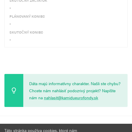
SKUTOČNÝ ZAČIATOK
-
PLÁNOVANÝ KONIEC
-
SKUTOČNÝ KONIEC
-
Dáta majú informatívny charakter. Našli ste chybu?
Chcete nám nahlásiť podozrivý projekt? Napíšte
nám na
nahlasit@kamidueurofondy.sk
© 2026 Vytvorila
Nadácia Zastavme Korupciu
.
Výzvy
Podmienky
Táto stránka používa cookies, ktoré nám