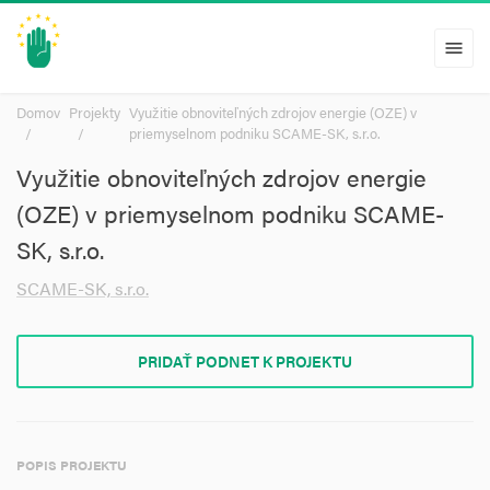
menu
Domov
Projekty
Využitie obnoviteľných zdrojov energie (OZE) v
priemyselnom podniku SCAME-SK, s.r.o.
Využitie obnoviteľných zdrojov energie
(OZE) v priemyselnom podniku SCAME-
SK, s.r.o.
SCAME-SK, s.r.o.
PRIDAŤ PODNET K PROJEKTU
POPIS PROJEKTU