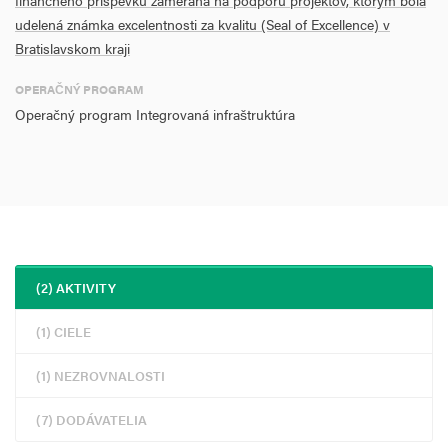
finančného príspevku zameraná na podporu projektov, ktorým bola
udelená známka excelentnosti za kvalitu (Seal of Excellence) v
Bratislavskom kraji
OPERAČNÝ PROGRAM
Operačný program Integrovaná infraštruktúra
(2) AKTIVITY
(1) CIELE
(1) NEZROVNALOSTI
(7) DODÁVATELIA