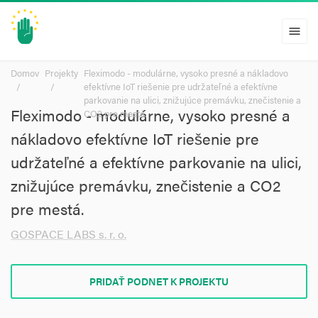
menu
Domov
Projekty
Fleximodo - modulárne, vysoko presné a nákladovo
efektívne IoT riešenie pre udržateľné a efektívne
parkovanie na ulici, znižujúce premávku, znečistenie a
Fleximodo - modulárne, vysoko presné a
CO2 pre mestá.
nákladovo efektívne IoT riešenie pre
udržateľné a efektívne parkovanie na ulici,
znižujúce premávku, znečistenie a CO2
pre mestá.
GOSPACE LABS s. r. o.
PRIDAŤ PODNET K PROJEKTU