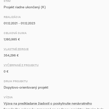
STAV
Projekt riadne ukončený (K)
REALIZÁCIA
01.12.2021 - 01.12.2023
CELKOVÁ SUMA
1,180,985 €
VLASTNÉ ZDROJE
354,296 €
VYČERPANÉ Z PROJEKTU
0 €
DRUH PROJEKTU
Dopytovo-orientovaný projekt
VÝZVA
Výzva na predkladanie žiadostí o poskytnutie nenávratného