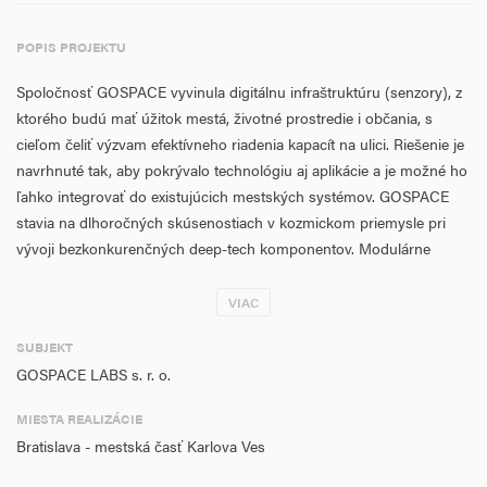
POPIS PROJEKTU
Spoločnosť GOSPACE vyvinula digitálnu infraštruktúru (senzory), z
ktorého budú mať úžitok mestá, životné prostredie i občania, s
cieľom čeliť výzvam efektívneho riadenia kapacít na ulici. Riešenie je
navrhnuté tak, aby pokrývalo technológiu aj aplikácie a je možné ho
ľahko integrovať do existujúcich mestských systémov. GOSPACE
stavia na dlhoročných skúsenostiach v kozmickom priemysle pri
vývoji bezkonkurenčných deep-tech komponentov. Modulárne
riešenie bude pripravené na využívanie podľa mestských potrieb.
Fleximodo pokryje celý proces parkovania a umožní napr. aj
VIAC
spoplatnenie dopravného zaťaženia dopravou v centre mesta.
SUBJEKT
GOSPACE LABS s. r. o.
MIESTA REALIZÁCIE
Bratislava - mestská časť Karlova Ves