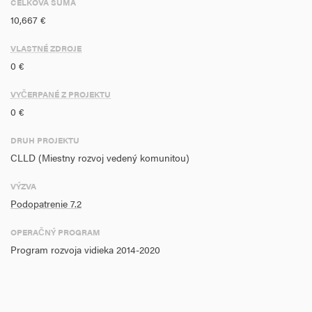
CELKOVÁ SUMA
prispieva k fokusovým oblastiam daného opatrenia. Projekt nie je
10,667 €
rozdelený na etapy, pričom bude po ukončení realizácie funkčný a
životaschopný. Ostatné všeobecné a špecifické podmienky
VLASTNÉ ZDROJE
poskytnutia príspevku sú podrobnejšie popísané v povinnej prílohe
0 €
Projekt realizácie. Spôsob platby: refundácia
VYČERPANÉ Z PROJEKTU
0 €
DRUH PROJEKTU
CLLD (Miestny rozvoj vedený komunitou)
VÝZVA
Podopatrenie 7.2
OPERAČNÝ PROGRAM
Program rozvoja vidieka 2014-2020