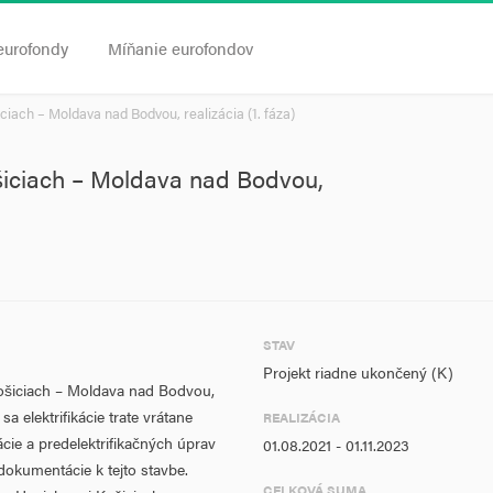
eurofondy
Míňanie eurofondov
iciach – Moldava nad Bodvou, realizácia (1. fáza)
Košiciach – Moldava nad Bodvou,
STAV
Projekt riadne ukončený (K)
 Košiciach – Moldava nad Bodvou,
a elektrifikácie trate vrátane
REALIZÁCIA
ácie a predelektrifikačných úprav
01.08.2021 - 01.11.2023
dokumentácie k tejto stavbe.
CELKOVÁ SUMA