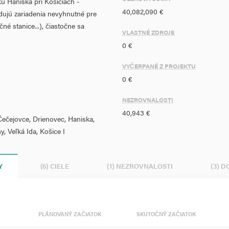
ku Haniska pri Košiciach -
40,082,090 €
ujú zariadenia nevyhnutné pre
né stanice...), čiastočne sa
VLASTNÉ ZDROJE
chlosť vo vybraných oblúkoch,
0 €
nia (okrem stanice Haniska) s
vymenia nástupištia.Cieľom je
VYČERPANÉ Z PROJEKTU
 zlepšením dynamiky jazdy, lepšou
0 €
vybudovania integrovaného
epšenia parametrov koľajovej
NEZROVNALOSTI
 zaistenie interoperability
40,943 €
 Čečejovce, Drienovec, Haniska,
513/2009 Z. z. o dráhach a o
 Veľká Ida, Košice I
ích predpisov.
odnoty merateľných ukazovateľov:
Y
(6) CIELE
(1) NEZROVNALOSTI
(3) 
železničných tratí,
elezničných tratí v sieti TEN-T,
tí),
PLÁNOVANÝ ZAČIATOK
SKUTOČNÝ ZAČIATOK
atí).