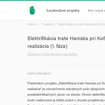
Eurofondové projekty
Kto čerpá 
Domov
Projekty
Elektrifikácia trate Haniska pri Koš
Elektrifikácia trate Haniska pri 
realizácia (1. fáza)
Železnice Slovenskej republiky
POPIS PROJEKTU
Predmetom projektu „Elektrifikácia trate Haniska pri
realizácia“ je uskutočnenie stavebných prác týkajúcich s
predelektrifikačných úprav na stavbe. Okrem elektrifik
budú realizované aj ďalšie práce v zmysle projektovej 