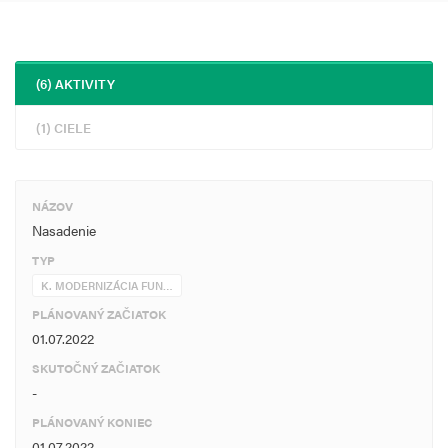
interakcia (wizard) pre podávanie formulárov;
proaktívne informovanie;
možnosť zberu ankiet a spätnej väzby.
Projekt prispieva k dosiahnutiu špecifického cieľa 7.7 Umožnenie
(6) AKTIVITY
modernizácie a racionalizácie verejnej správy IKT prostriedkami, typ
aktivity K. Modernizácia fungovania VS pri výkone agendy
(1) CIELE
prostredníctvom IKT, Implementácia chatbotu v portáloch verejnej
správy.
NÁZOV
Projekt bude realizovaný prostredníctvom nasledujúcich skupín
Nasadenie
hlavných a podporných aktivít: analýza a dizajn, nákup HW a
TYP
krabicového softvéru, implementácia, testovanie a nasadenie
(všetko hlavné aktivity); riadenie projektu a publicita a
K. MODERNIZÁCIA FUN…
informovanosť (podporné aktivity).
PLÁNOVANÝ ZAČIATOK
01.07.2022
je Košice, Košický samosprávny kraj.
SKUTOČNÝ ZAČIATOK
, ktoré sa dosiahnu realizáciou projektu:
-
PLÁNOVANÝ KONIEC
P0224: Počet nových optimalizovaných úsekov verejnej správy
01.07.2022