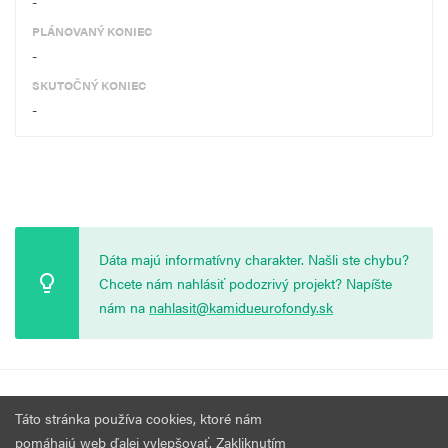
-
PLÁNOVANÝ KONIEC
-
SKUTOČNÝ KONIEC
-
Dáta majú informatívny charakter. Našli ste chybu?
Chcete nám nahlásiť podozrivý projekt? Napíšte
nám na
nahlasit@kamidueurofondy.sk
© 2026 Vytvorila
Nadácia Zastavme Korupciu
.
Výzvy
Podmienky
Táto stránka používa cookies, ktoré nám
Všetky práva vyhradené.
používania
pomáhajú web ďalej vylepšovať. Zakliknutím