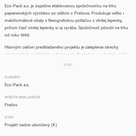
Eco-Pack a.s. je úspešne etablovanou spoločnosťou na trhu
papierenských výrobkov so sídlom v Prešove. Produkuje veľko i
maloformátové obaly s flexografickou potlačou z vlnitej lepenky,
pričom časť vlnitej lepenky si aj vyrába. Spoločnosť pôsobí na trhu
od roku 1999.
Hlavným cieľom predkladaného projektu je zateplenie strechy
výrobnej haly a inštalácia vykurovania. Realizácia uvedených cieľov
umožní úsporu energie a palív zvýšením účinnosti výroby a rozvodu
VIAC
tepla na vykurovanie, chladenie a vetranie výrobnej haly a znížením
energetických strát priemyselnej budovy. Uvedené zníženie spotreby
SUBJEKT
energie (zemného plynu) bude znamenať signifikantné zníženie
Eco-Pack a.s.
emisií produkovaných žiadateľom pri výrobnom procese.
MIESTA REALIZÁCIE
Predmetný objekt výrobnej haly je situovaný v areáli spoločnosti
Prešov
Eco-Pack a.s. na Budovateľskej ulici v priemyselnej zóne mesta
Prešov. Hala bola postavená v roku 1979 a pôvodne slúžila na
STAV
skladovanie stavebného materiálu PSV pre stavebnú firmu. Objekt je
Projekt riadne ukončený (K)
v zachovalom stave a prešiel čiastočnými opravami, ktoré si