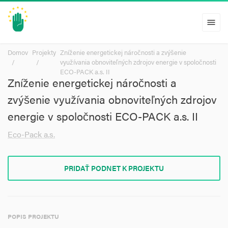
menu
Domov
Projekty
Zníženie energetickej náročnosti a zvýšenie
využívania obnoviteľných zdrojov energie v spoločnosti
ECO-PACK a.s. II
Zníženie energetickej náročnosti a
zvýšenie využívania obnoviteľných zdrojov
energie v spoločnosti ECO-PACK a.s. II
Eco-Pack a.s.
PRIDAŤ PODNET K PROJEKTU
POPIS PROJEKTU