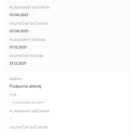
pri spotrebe PEZ sú po realizácii projektu na úrovni 27 600,-EUR
PLÁNOVANÝ ZAČIATOK
ročne.
01.06.2021
Znížením spotreby zemného plynu na výrobu tepla o 48 204
SKUTOČNÝ ZAČIATOK
m3/rok dôjde aj k zníženiu emisií škodlivých látok do ovzdušia.
07.06.2021
Zníženie emisií sa prejaví hlavne pri , kde je predpoklad zníženia na
PLÁNOVANÝ KONIEC
úrovni 91,5 tony ročne, čo znamená .
01.12.2021
SKUTOČNÝ KONIEC
21.12.2021
NÁZOV
Podporné aktivity
TYP
PODPORNÉ AKTIVITY
PLÁNOVANÝ ZAČIATOK
-
SKUTOČNÝ ZAČIATOK