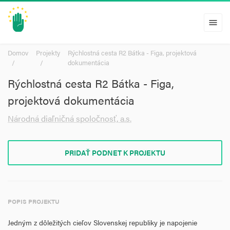
menu
Domov
Projekty
Rýchlostná cesta R2 Bátka - Figa, projektová
dokumentácia
Rýchlostná cesta R2 Bátka - Figa,
projektová dokumentácia
Národná diaľničná spoločnosť, a.s.
PRIDAŤ PODNET K PROJEKTU
POPIS PROJEKTU
Jedným z dôležitých cieľov Slovenskej republiky je napojenie