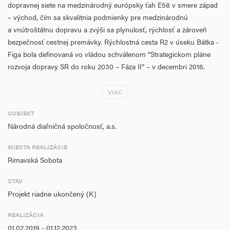
dopravnej siete na medzinárodný európsky ťah E58 v smere západ
– východ, čím sa skvalitnia podmienky pre medzinárodnú
a vnútroštátnu dopravu a zvýši sa plynulosť, rýchlosť a zároveň
bezpečnosť cestnej premávky. Rýchlostná cesta R2 v úseku Bátka -
Figa bola definovaná vo vládou schválenom “Strategickom pláne
rozvoja dopravy SR do roku 2030 – Fáza II” – v decembri 2016.
Vybudovanie rýchlostnej cesty R2 v úseku Bátka - Figa kategórie R
11,5/100 s navrhovanou dĺžkou 6 183 m, prispeje
VIAC
k zvýšeniu kapacity cestného ťahu v smere západ –
SUBJEKT
východ, zabezpečeniu vyššej dopravnej funkcie a k
Národná diaľničná spoločnosť, a.s.
vytvoreniu súvislej siete diaľnic a rýchlostných ciest s
nadregionálnou dopravnou funkciou.
MIESTA REALIZÁCIE
Rimavská Sobota
Aktivity projektu sú zamerané na projektovú prípravu
rýchlostnej cesty s cieľom odstránenia kľúčových úzkych miest na
STAV
cestnej infraštruktúre TEN-T prostredníctvom prípravy (výstavby)
Projekt riadne ukončený (K)
nových úsekov rýchlostných ciest.
REALIZÁCIA
Miestom realizácie projektu je Banskobystrický kraj, okres Rimavská
01.02.2019 - 01.12.2023