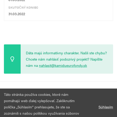
SKUTOČNÝ KONIEC
31.03.2022
Dáta majú informatívny charakter. Našli ste chybu?
Chcete nám nahlásiť podozrivý projekt? Napíšte
nám na
nahlasit@kamidueurofondy.sk
© 2026 Vytvorila
Nadácia Zastavme Korupciu
.
Výzvy
Podmienky
Táto stránka používa cookies, ktoré nám
Všetky práva vyhradené.
používania
pomáhajú web ďalej vylepšovať. Zakliknutím
políčka „Súhlasím“ prehlasujete, že ste sa
Súhlasím
zoznámili s našou politikou využívania súborov