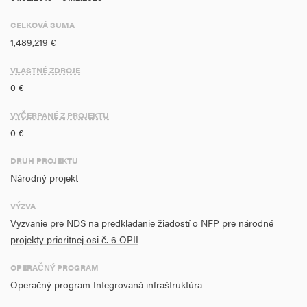
Sobota. Rýchlostná cesta R2 je súčasťou TEN-T COMPREHENSIVE
siete, pričom plní významnú vnútroštátnu ako aj medzinárodnú
CELKOVÁ SUMA
dopravnú funkciu.
1,489,219 €
VLASTNÉ ZDROJE
0 €
VYČERPANÉ Z PROJEKTU
0 €
DRUH PROJEKTU
Národný projekt
VÝZVA
Vyzvanie pre NDS na predkladanie žiadostí o NFP pre národné
projekty prioritnej osi č. 6 OPII
OPERAČNÝ PROGRAM
Operačný program Integrovaná infraštruktúra