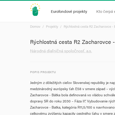
Eurofondové projekty
Kto čerpá 
Domov
Projekty
Rýchlostná cesta R2 Zacharovce - 
Rýchlostná cesta R2 Zacharovce -
Národná diaľničná spoločnosť, a.s.
POPIS PROJEKTU
Jedným z dôležitých cieľov Slovenskej republiky je na
medzinárodný európsky ťah E58 v smere západ – vých
Zacharovce - Bátka bola definovaná vo vládou schvál
dopravy SR do roku 2030 – Fáza II”. Vybudovanie rýc
Zacharovce - Batka, kategória
R11,5/100
s navrhovanou
celkovému zvýšeniu kapacity cestného ťahu v smere zá