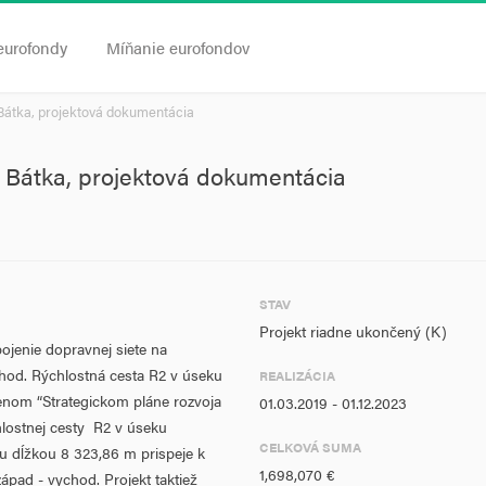
eurofondy
Míňanie eurofondov
Bátka, projektová dokumentácia
 Bátka, projektová dokumentácia
STAV
Projekt riadne ukončený (K)
pojenie dopravnej siete na
od. Rýchlostná cesta R2 v úseku
REALIZÁCIA
enom “Strategickom pláne rozvoja
01.03.2019 - 01.12.2023
hlostnej cesty R2 v úseku
CELKOVÁ SUMA
 dĺžkou 8 323,86 m prispeje k
1,698,070 €
pad - vychod. Projekt taktiež