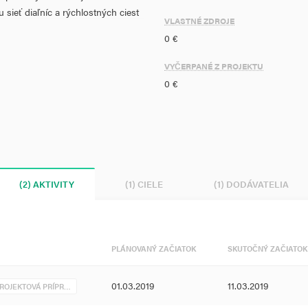
 sieť diaľníc a rýchlostných ciest
VLASTNÉ ZDROJE
0 €
chlostných ciest s cieľom
VYČERPANÉ Z PROJEKTU
štruktúre TEN-T prostredníctvom
0 €
ých ciest.
okres Rimavská Sobota. Rýchlostná
pričom plní významnú
(2) AKTIVITY
(1) CIELE
(1) DODÁVATELIA
PLÁNOVANÝ ZAČIATOK
SKUTOČNÝ ZAČIATOK
01.03.2019
11.03.2019
PROJEKTOVÁ PRÍPR…