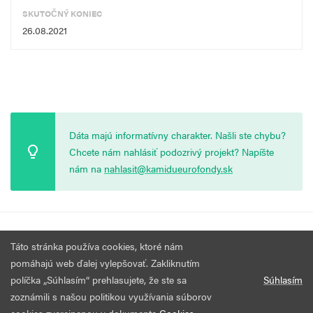
SKUTOČNÝ KONIEC
26.08.2021
Dáta majú informatívny charakter. Našli ste chybu?
Chcete nám nahlásiť podozrivý projekt? Napíšte
nám na
nahlasit@kamidueurofondy.sk
© 2026 Vytvorila
Nadácia Zastavme Korupciu
.
Výzvy
Podmienky
Táto stránka používa cookies, ktoré nám
Všetky práva vyhradené.
používania
pomáhajú web ďalej vylepšovať. Zakliknutím
políčka „Súhlasím“ prehlasujete, že ste sa
Súhlasím
zoznámili s našou politikou využívania súborov