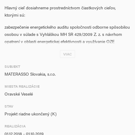
Hlavný cieľ dosiahneme prostredníctvom čiastkových cieľov,
ktorými sú:
zabezpečenie energetického auditu spoločnosti odborne spôsobilou
osobou v súlade s Vyhláškou MH SR 429/2009 Z. z. s návrhom
opatrení v oblasti energetickej efektívnosti a využívanie OZE
v spoločnosti MATERASSO Slovakia, s.r.o.,
VIAC
zvýšenie energetickej účinnosti a emisií CO2 prostredníctvom
realizácie vhodných opatrení vyplývajúcich z energetického auditu.
SUBJEKT
Uvedený cieľ plánujeme naplniť realizáciou 2 hlavných aktivít, a to:
MATERASSO Slovakia, s.r.o.
- hlavnou aktivitou 1 – ,
MIESTA REALIZÁCIE
Oravské Veselé
- hlavnou aktivitou 2 – , prostredníctvom opatrenia
Miestom realizácie projektu je výrobný areál vo vlastníctve žiadateľa
STAV
umiestnená v katastri obce Oravské Veselé
Projekt riadne ukončený (K)
Realizáciou vyššie uvedených hlavných aktivít projektu naplníme
REALIZÁCIA
tieto merateľné ukazovatele:
01.12.2018 - 01.10.2019