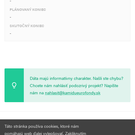
-
PLÁNOVANÝ KONIEC
-
SKUTOČNÝ KONIEC
-
Dáta majú informatívny charakter. Našli ste chybu?
Chcete nám nahlásiť podozrivý projekt? Napíšte
nám na
nahlasit@kamidueurofondy.sk
© 2026 Vytvorila
Nadácia Zastavme Korupciu
.
Výzvy
Podmienky
Táto stránka používa cookies, ktoré nám
Všetky práva vyhradené.
používania
pomáhajú web ďalej vylepšovať. Zakliknutím