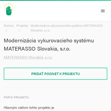
menu
Domov
Projekty
Modernizácia vykurovacieho systému MATERASSO
Slovakia, s.r.o.
Modernizácia vykurovacieho systému
MATERASSO Slovakia, s.r.o.
MATERASSO Slovakia, s.r.o.
PRIDAŤ PODNET K PROJEKTU
POPIS PROJEKTU
Hlavným cieľom tohto projektu je