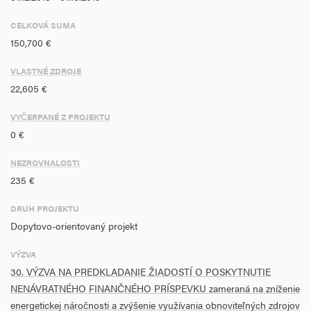
-
CELKOVÁ SUMA
150,700 €
-
VLASTNÉ ZDROJE
-
22,605 €
-
VYČERPANÉ Z PROJEKTU
-
0 €
-
NEZROVNALOSTI
235 €
-
DRUH PROJEKTU
-
Dopytovo-orientovaný projekt
-
VÝZVA
30. VÝZVA NA PREDKLADANIE ŽIADOSTÍ O POSKYTNUTIE
-
NENÁVRATNÉHO FINANČNÉHO PRÍSPEVKU zameraná na zníženie
-
energetickej náročnosti a zvýšenie využívania obnoviteľných zdrojov