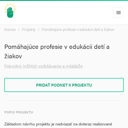
menu
Domov
Projekty
Pomáhajúce profesie v edukácii detí a žiakov
Pomáhajúce profesie v edukácii detí a
žiakov
Národný inštitút vzdelávania a mládeže
PRIDAŤ PODNET K PROJEKTU
POPIS PROJEKTU
Základom návrhu projektu je nadviazať na doteraz realizované