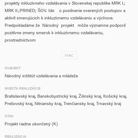
projekty inkluzívneho vzdelávania v Slovenskej republike MRK I.;
MRK II.;PRINED; ŠOV. Ide o posilnenie overených postupov a
aktivít smerujúcich k inkluzívnemu vzdelávaniu a výchove.
Predpokladáme že Národný projekt môže významne podporiť
pozitívne zmeny smerok k inkluzívnemu vzdelávaniu,
prostredníctvom
Sme presvedčení na základe doterajších skúsenosti s inkluzívnym
VIAC
vzdelávaním, získaných pri implementácii predchádzajúcich
národných projektov, že zmena postojov (presvedčenia, vzťahov a
SUBJEKT
praxe) aktérov inklúzie, výchovy a vzdelávania detí a žiakov, je
Národný inštitút vzdelávania a mládeže
možné pomôcť najmä tým, že títo realizátori praxe edukácie budú
MIESTA REALIZÁCIE
veriť a budú presvedčení o tom, že týmto deťom a žiakom,
Bratislavský kraj, Banskobystrický kraj, Žilinský kraj, Košický kraj,
mladým ľuďom je možné pomôcť.
Prešovský kraj, Nitriansky kraj, Trenčiansky kraj, Trnavský kraj
STAV
Projekt riadne ukončený (K)
REALIZÁCIA