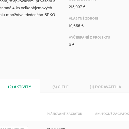
dačom, štiepkovačom, prívesom a
213,097 €
tarané 4 ks veľkoobjemových
šeniu množstva triedeného BRKO
VLASTNÉ ZDROJE
 v rámci vlastných kapacít.
10,655 €
VYČERPANÉ Z PROJEKTU
ateľov obce o triedenom zbere
0 €
oty občanov odpad triediť a
h skládok a v konečnom dôsledku
výdavky na publicitu budú hradené z
kupinou sú všetci obyvatelia,
(2) AKTIVITY
(6) CIELE
(1) DODÁVATELIA
PLÁNOVANÝ ZAČIATOK
SKUTOČNÝ ZAČIATOK