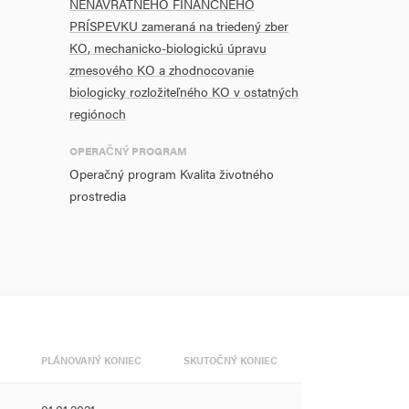
NENÁVRATNÉHO FINANČNÉHO
PRÍSPEVKU zameraná na triedený zber
KO, mechanicko-biologickú úpravu
zmesového KO a zhodnocovanie
biologicky rozložiteľného KO v ostatných
regiónoch
OPERAČNÝ PROGRAM
Operačný program Kvalita životného
prostredia
PLÁNOVANÝ KONIEC
SKUTOČNÝ KONIEC