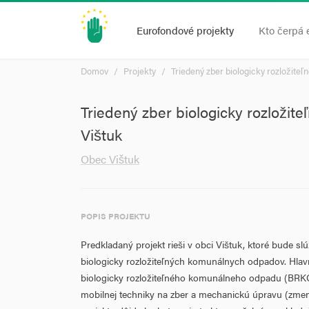
Eurofondové projekty
Kto čerpá 
Domov
Projekty
Triedený zber biologicky rozložite
Triedený zber biologicky rozloži
Vištuk
Obec Vištuk
POPIS PROJEKTU
Predkladaný projekt rieši v obci Vištuk, ktoré bude s
biologicky rozložiteľných komunálnych odpadov. Hlavno
biologicky rozložiteľného komunálneho odpadu (BRK
mobilnej techniky na zber a mechanickú úpravu (zm