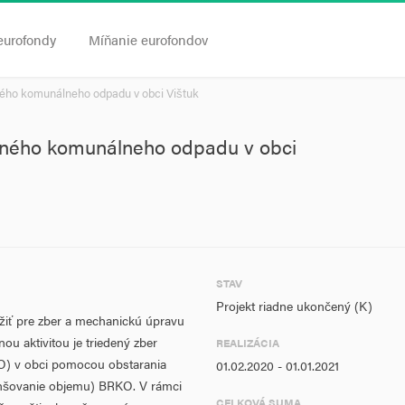
eurofondy
Míňanie eurofondov
ľného komunálneho odpadu v obci Vištuk
teľného komunálneho odpadu v obci
STAV
Projekt riadne ukončený (K)
lúžiť pre zber a mechanickú úpravu
u aktivitou je triedený zber
REALIZÁCIA
O) v obci pomocou obstarania
01.02.2020 - 01.01.2021
enšovanie objemu) BRKO. V rámci
CELKOVÁ SUMA