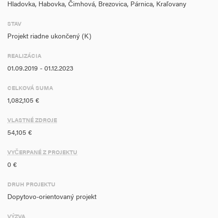
Hladovka, Habovka, Čimhová, Brezovica, Párnica, Kraľovany
STAV
Projekt riadne ukončený (K)
REALIZÁCIA
01.09.2019 - 01.12.2023
CELKOVÁ SUMA
1,082,105 €
VLASTNÉ ZDROJE
54,105 €
VYČERPANÉ Z PROJEKTU
0 €
DRUH PROJEKTU
Dopytovo-orientovaný projekt
VÝZVA