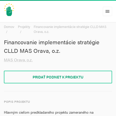
menu
Domov
Projekty
Financovanie implementácie stratégie CLLD MAS
Orava, o.z.
Financovanie implementácie stratégie
CLLD MAS Orava, o.z.
MAS Orava, o.z.
PRIDAŤ PODNET K PROJEKTU
POPIS PROJEKTU
Hlavným cieľom predkladaného projektu zameraného na