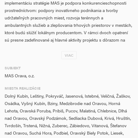
implementáciu stratégie MAS je podpora konkurencieschopnosti
prostredníctvom: podpory inovatívneho podnikania a tvorby
udržateľných pracovných miest, rozvoja terénnych a
ambulantných služieb a zlepšovania trhových priestorov v mestách,
ktoré budú slúžiť lokálnym producentom. V rámci dvoch opatrení
sú presne zadefinované aj hlavné aktivity projektu s dôrazom na
relevanciu so stratégiou CLLD MAS Orava, ktoré budú realizované
so zreteľom na pridelené finančné prostriedky, prostredníctvom
VIAC
špecifických oprávnených aktivít (projektov užívateľov). Všetky
SUBJEKT
realizované aktivity budú určené oprávneným žiadateľom
MAS Orava, o.z.
definovaným stratégiou CLLD a projektom. Projekt implementácie
stratégie bude realizovaný na území MAS Orava, ktorá združuje
MIESTA REALIZÁCIE
39 obcí okresov Dolný Kubín, Tvrdošín a Námestovo vrátane troch
Dolný Kubín, Leštiny, Pokryváč, Jasenová, Istebné, Veličná, Žaškov,
miest. MAS Orava, o.z. v súčasnosti pokrýva územie troch okresov
Osádka, Vyšný Kubín, Bziny, Medzibrodie nad Oravou, Horná
Oravy s počtom obyvateľov 75 994.
Lehota, Oravská Poruba, Pribiš, Pucov, Malatiná, Chlebnice, Dlhá
nad Oravou, Oravský Podzámok, Sedliacka Dubová, Krivá, Hruštín,
Tvrdošín, Trstená, Nižná, Zuberec, Zábiedovo, Vitanová, Štefanov
nad Oravou, Suchá Hora, Podbiel, Oravský Biely Potok, Liesek,