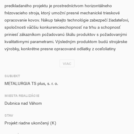
predkladaného projektu je prostredníctvom horizontálneho
frézovacieho stroja, ktorý umožní presné mechanické trieskové
opracovanie kovov. Nákup takejto technológie zabezpečí žiadateľovi,
spoločnosti väčšiu konkurencieschopnosť na trhu a schopnosť
priniesť zákazníkom požadovanú škálu produktov s požadovanými
kvalitatívnymi parametrami. Výsledným produktom budú strojárske
výrobky, konkrétne presne opracované odliatky z oceľoliatiny
a tvárnej liatiny, výkovky z uhlíkových a stredne legovaných ocelí
a zvarence veľkých rozmerov a hmotnostných kategórií.
VIAC
Stupeň inovácie projektu sme zaradili ako z toho dôvodu, že
SUBJEKT
výsledný produkt bude pre žiadateľa podstatne inovovaný s oveľa
METALURGIA TS plus, s. r. o.
vyššími kvalitatívnymi parametrami ako doteraz.
MIESTA REALIZÁCIE
Miesto realizácie projektu bude v jednej z prevádzok žiadateľa
Dubnica nad Váhom
v ktorá má dostatočné prevádzkové kapacity a zabehnutú logistiku
a technickú infraštruktúru.
STAV
Projekt riadne ukončený (K)
Z hlavných aktivít projektu vyplynuli nasledovné