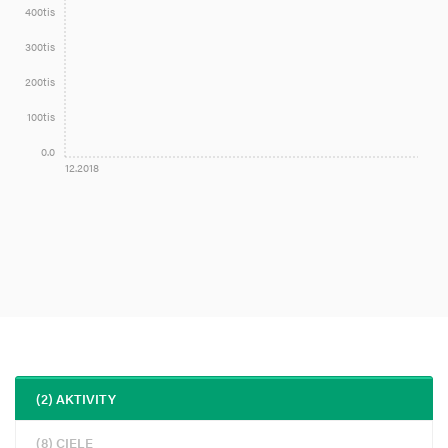
400tis
300tis
200tis
100tis
0.0
12.2018
(2) AKTIVITY
(8) CIELE