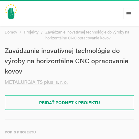
menu
Domov
Projekty
Zavádzanie inovatívnej technológie do výroby na
horizontálne CNC opracovanie kovov
Zavádzanie inovatívnej technológie do
výroby na horizontálne CNC opracovanie
kovov
METALURGIA TS plus, s. r. o.
PRIDAŤ PODNET K PROJEKTU
POPIS PROJEKTU