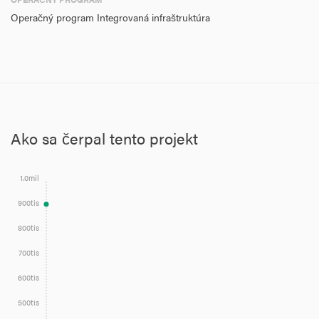
Operačný program Integrovaná infraštruktúra
Ako sa čerpal tento projekt
1.0mil
900tis
800tis
700tis
600tis
500tis