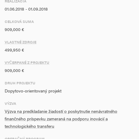
REALIZÁCIA
Počet produktov, ktoré sú pre firmu nové (1)
01.06.2018 - 01.09.2018
Počet podnikov, ktoré dostávajú podporu s cieľom predstaviť
výrobky, ktoré sú pre firmu nové (1)
CELKOVÁ SUMA
909,000 €
VLASTNÉ ZDROJE
499,950 €
VYČERPANÉ Z PROJEKTU
909,000 €
DRUH PROJEKTU
Dopytovo-orientovaný projekt
VÝZVA
Výzva na predkladanie žiadostí o poskytnutie nenávratného
finančného príspevku zameraná na podporu inovácií a
technologického transferu
OPERAČNÝ PROGRAM