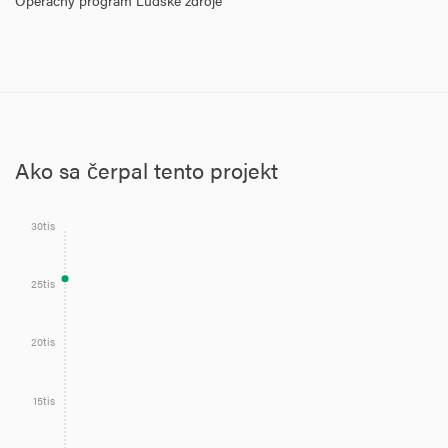
Operačný program Ľudské zdroje
Ako sa čerpal tento projekt
30tis
25tis
20tis
15tis