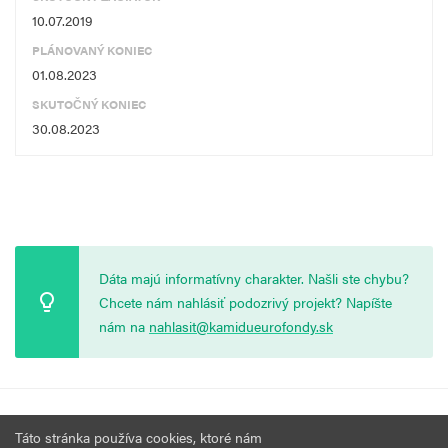
10.07.2019
PLÁNOVANÝ KONIEC
01.08.2023
SKUTOČNÝ KONIEC
30.08.2023
Dáta majú informatívny charakter. Našli ste chybu?
Chcete nám nahlásiť podozrivý projekt? Napíšte
nám na
nahlasit@kamidueurofondy.sk
© 2026 Vytvorila
Nadácia Zastavme Korupciu
.
Výzvy
Podmienky
Táto stránka používa cookies, ktoré nám