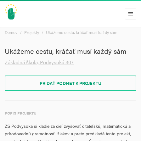
menu
Domov
Projekty
Ukážeme cestu, kráčať musí každý sám
Ukážeme cestu, kráčať musí každý sám
Základná škola, Podvysoká 307
PRIDAŤ PODNET K PROJEKTU
POPIS PROJEKTU
ZŠ Podvysoká si kladie za cieľ zvyšovať čitateľskú, matematickú a
prírodovednú gramotnosť žiakov a preto predkladá tento projekt,