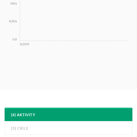
10tis
5.0tis
0.0
9.2019
(4) AKTIVITY
(5) CIELE