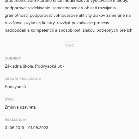
prostredníctvom ktorého chce modernizovať vyučovacie metódy,
podporovať vzdelávanie zamestnancov v oblasti rozvíjania
gramotností, podporovať voľnočasové aktivity žiakov zamerané na
rozvíjanie jazykovej kultúry, rozvíjať poznávacie procesy
nadobúdania kompetencií a spôsobilosti žiakov, potrebných pre ich
uplatnenie v živote. Projekt umožní modernizáciu didaktických
prostriedkov, napomôže aktívnemu poznávaniu prírodných
VIAC
procesov, globálnemu prístupu k vyučovaniu. prostredníctvom
SUBJEKT
troch hlavných aktivít:
Základná škola, Podvysoká 307
MIESTA REALIZÁCIE
je určená pre cieľovú skupinu , . je určená pre cieľovú skupinu a
Podvysoká
umožní vzdelávaním rozvíjať kompetencie potrebné k zavádzaniu
inovatívnych metód, prácou v pedagogických kluboch prispeje k
STAV
vzájomnej koordinácii týchto aktivít. je priradená k aktivite 1.
Zmluva uzavretá
REALIZÁCIA
01.06.2019 - 01.08.2023