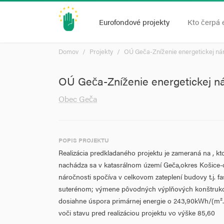
Eurofondové projekty
Kto čerpá 
Domov
Projekty
OÚ Geča-Zníženie energetickej ná
OÚ Geča-Zníženie energetickej n
Obec Geča
POPIS PROJEKTU
Realizácia predkladaného projektu je zameraná na , k
nachádza sa v katasrálnom území Geča,okres Košice-ok
náročnosti spočíva v celkovom zateplení budovy t.j. fa
suterénom; výmene pôvodných výplňových konštrukci
dosiahne úspora primárnej energie o 243,90kWh/(m².
voči stavu pred realizáciou projektu vo výške 85,60