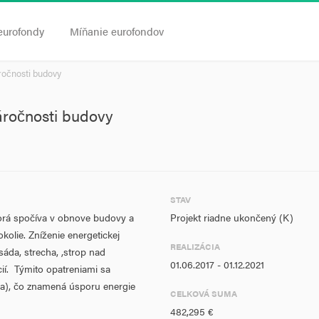
eurofondy
Míňanie eurofondov
ročnosti budovy
áročnosti budovy
STAV
torá spočíva v obnove budovy a
Projekt riadne ukončený (K)
olie. Zníženie energetickej
REALIZÁCIA
sáda, strecha, ,strop nad
01.06.2017 - 01.12.2021
í. Týmito opatreniami sa
a), čo znamená úsporu energie
CELKOVÁ SUMA
482,295 €