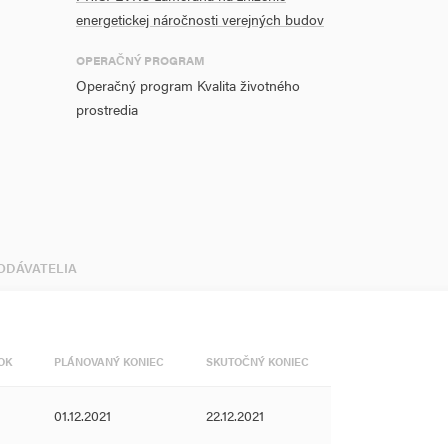
energetickej náročnosti verejných budov
OPERAČNÝ PROGRAM
Operačný program Kvalita životného
prostredia
DODÁVATELIA
OK
PLÁNOVANÝ KONIEC
SKUTOČNÝ KONIEC
01.12.2021
22.12.2021