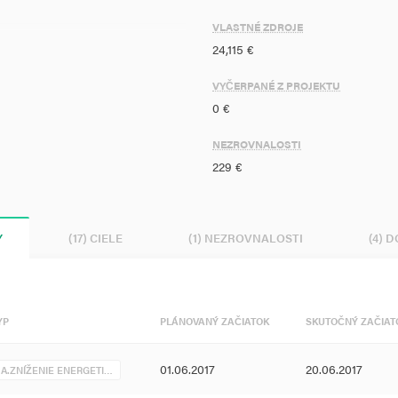
VLASTNÉ ZDROJE
asledovné úpravy:
24,115 €
VYČERPANÉ Z PROJEKTU
vé rozvody i svietidlá),
0 €
a),
epla.
NEZROVNALOSTI
229 €
Y
(17) CIELE
(1) NEZROVNALOSTI
(4) 
YP
PLÁNOVANÝ ZAČIATOK
SKUTOČNÝ ZAČIAT
01.06.2017
20.06.2017
A.ZNÍŽENIE ENERGETI…