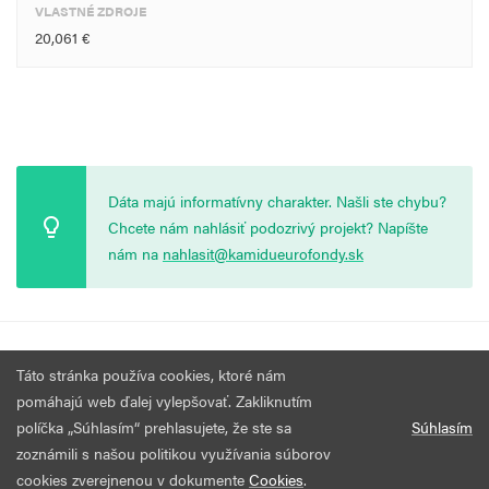
VLASTNÉ ZDROJE
20,061 €
Dáta majú informatívny charakter. Našli ste chybu?
Chcete nám nahlásiť podozrivý projekt? Napíšte
nám na
nahlasit@kamidueurofondy.sk
© 2026 Vytvorila
Nadácia Zastavme Korupciu
.
Výzvy
Podmienky
Táto stránka používa cookies, ktoré nám
Všetky práva vyhradené.
používania
pomáhajú web ďalej vylepšovať. Zakliknutím
políčka „Súhlasím“ prehlasujete, že ste sa
Súhlasím
zoznámili s našou politikou využívania súborov
cookies zverejnenou v dokumente
Cookies
.