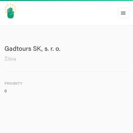
menu
Gadtours SK, s. r. o.
Žilina
PROJEKTY
0