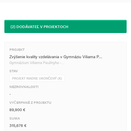
(2) DODÁVATEĽ V PROJEKTOCH
PROJEKT
Zvýšenie kvality vzdelávania v Gymnáziu Viliama P…
Gymnázium Viliama Paulínyho -…
STAV
PROJEKT RIADNE UKONČENÝ (K)
NEZROVNALOSTI
-
VYČERPANÉ Z PROJEKTU
89,900 €
SUMA
315,676 €