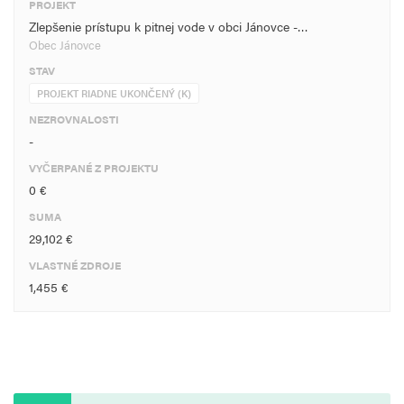
PROJEKT
Zlepšenie prístupu k pitnej vode v obci Jánovce -…
Obec Jánovce
STAV
PROJEKT RIADNE UKONČENÝ (K)
NEZROVNALOSTI
-
VYČERPANÉ Z PROJEKTU
0 €
SUMA
29,102 €
VLASTNÉ ZDROJE
1,455 €