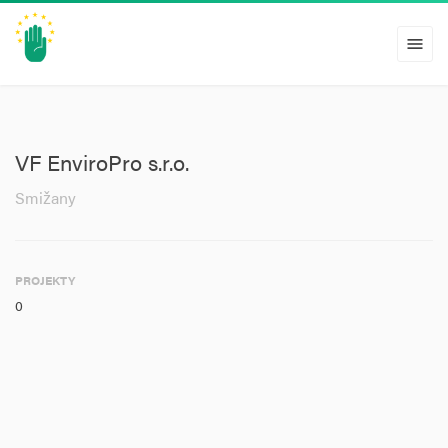
menu
VF EnviroPro s.r.o.
Smižany
PROJEKTY
0