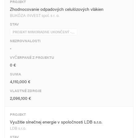
PROJEKT
Zhodnocovanie odpadových celulózových vlákien
BUKÓZA INVEST spol. s r. o.
STAV
PROJEKT MIMORIADNE UKONČENÝ -…
NEZROVNALOSTI
-
VYČERPANÉ Z PROJEKTU
0 €
SUMA
4,110,000 €
VLASTNÉ ZDROJE
2,096,100 €
PROJEKT
Využitie slnečnej energie v spoločnosti LDB s.r.o.
LDB s.r.o.
STAV