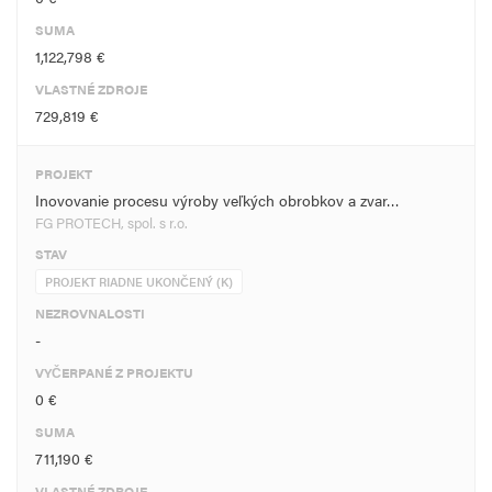
SUMA
1,122,798 €
VLASTNÉ ZDROJE
729,819 €
PROJEKT
Inovovanie procesu výroby veľkých obrobkov a zvar…
FG PROTECH, spol. s r.o.
STAV
PROJEKT RIADNE UKONČENÝ (K)
NEZROVNALOSTI
-
VYČERPANÉ Z PROJEKTU
0 €
SUMA
711,190 €
VLASTNÉ ZDROJE