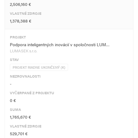
2,506,160 €
VLASTNÉ ZDROJE
1,378,388 €
PROJEKT
Podpora inteligentných inovácií v spoločnosti LUM…
LUMASEK s.r.o.
STAV
PROJEKT RIADNE UKONČENÝ (K)
NEZROVNALOSTI
-
VYČERPANÉ Z PROJEKTU
0 €
SUMA
1,765,670 €
VLASTNÉ ZDROJE
529,701 €