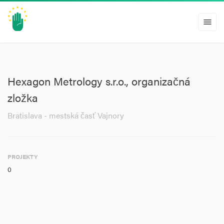
menu
Hexagon Metrology s.r.o., organizačná
zložka
Bratislava - mestská časť Vajnory
PROJEKTY
0