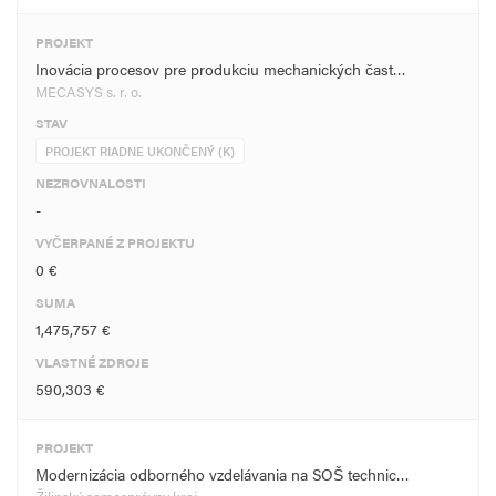
PROJEKT
Inovácia procesov pre produkciu mechanických čast…
MECASYS s. r. o.
STAV
PROJEKT RIADNE UKONČENÝ (K)
NEZROVNALOSTI
-
VYČERPANÉ Z PROJEKTU
0 €
SUMA
1,475,757 €
VLASTNÉ ZDROJE
590,303 €
PROJEKT
Modernizácia odborného vzdelávania na SOŠ technic…