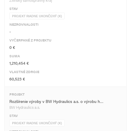
Žilinský samosprávny kraj
STAV
PROJEKT RIADNE UKONČENÝ (K)
NEZROVNALOSTI
-
VYČERPANÉ Z PROJEKTU
0 €
SUMA
1,210,454 €
VLASTNÉ ZDROJE
60,523 €
PROJEKT
Rozšírenie výroby v BW Hydraulics a.s. o výrobu h…
BW Hydraulics a.s.
STAV
PROJEKT RIADNE UKONČENÝ (K)