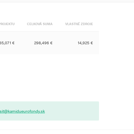
PROJEKTU
CELKOVÁ SUMA
VLASTNÉ ZDROJE
85,071 €
298,496 €
14,925 €
asit@kamidueurofondy.sk