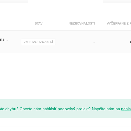
STAV
NEZROVNALOSTI
VYČERPANÉ Z 
mná…
-
ZMLUVA UZAVRETÁ
i ste chybu? Chcete nám nahlásiť podozrivý projekt? Napíšte nám na
nahl