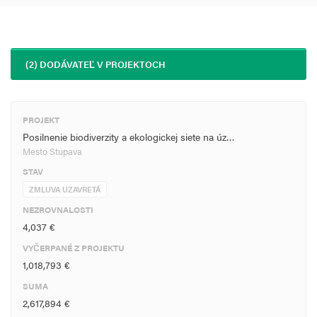
(2) DODÁVATEĽ V PROJEKTOCH
PROJEKT
Posilnenie biodiverzity a ekologickej siete na úz…
Mesto Stupava
STAV
ZMLUVA UZAVRETÁ
NEZROVNALOSTI
4,037 €
VYČERPANÉ Z PROJEKTU
1,018,793 €
SUMA
2,617,894 €