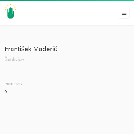
menu
František Maderič
Šenkvice
PROJEKTY
0