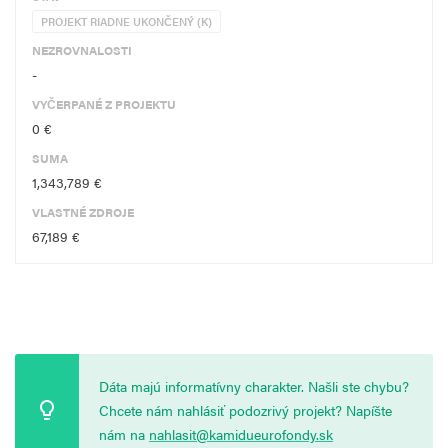
PROJEKT RIADNE UKONČENÝ (K)
NEZROVNALOSTI
-
VYČERPANÉ Z PROJEKTU
0 €
SUMA
1,343,789 €
VLASTNÉ ZDROJE
67,189 €
Dáta majú informatívny charakter. Našli ste chybu?
Chcete nám nahlásiť podozrivý projekt? Napíšte
nám na
nahlasit@kamidueurofondy.sk