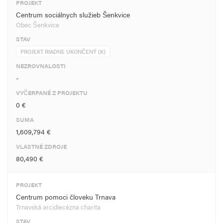
PROJEKT
Centrum sociálnych služieb Šenkvice
Obec Šenkvice
STAV
PROJEKT RIADNE UKONČENÝ (K)
NEZROVNALOSTI
-
VYČERPANÉ Z PROJEKTU
0 €
SUMA
1,609,794 €
VLASTNÉ ZDROJE
80,490 €
PROJEKT
Centrum pomoci človeku Trnava
Trnavská arcidiecézna charita
STAV