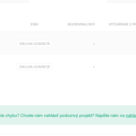
STAV
NEZROVNALOSTI
VYČERPANÉ Z P
-
ZMLUVA UZAVRETÁ
-
ZMLUVA UZAVRETÁ
i ste chybu? Chcete nám nahlásiť podozrivý projekt? Napíšte nám na
nahl