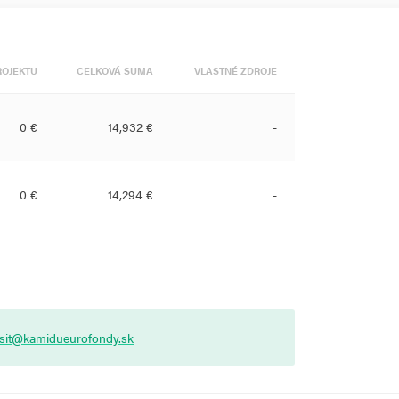
ROJEKTU
CELKOVÁ SUMA
VLASTNÉ ZDROJE
0 €
14,932 €
-
0 €
14,294 €
-
asit@kamidueurofondy.sk